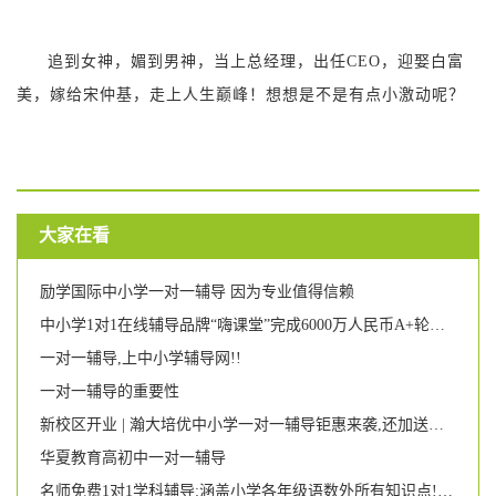
追到女神，媚到男神，当上总经理，出任CEO，迎娶白富
美，嫁给宋仲基，走上人生巅峰！想想是不是有点小激动呢？
大家在看
励学国际中小学一对一辅导 因为专业值得信赖
中小学1对1在线辅导品牌“嗨课堂”完成6000万人民币A+轮融资,基因资本、亦联资本投资
一对一辅导,上中小学辅导网!!
一对一辅导的重要性
新校区开业 | 瀚大培优中小学一对一辅导钜惠来袭,还加送晚辅班!
华夏教育高初中一对一辅导
名师免费1对1学科辅导:涵盖小学各年级语数外所有知识点!更有学科诊断和学习规划建议给到你!