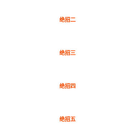
绝招二
绝招三
绝招四
绝招五