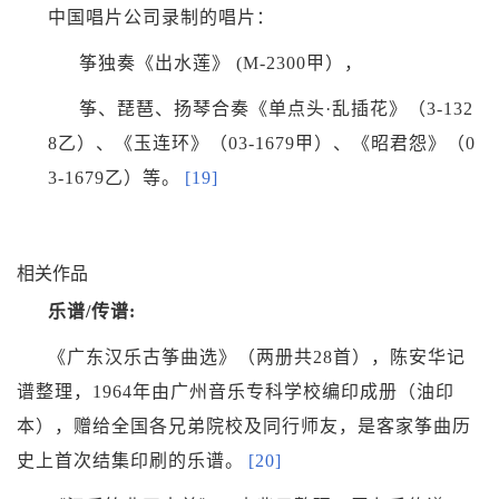
中国唱片公司录制的唱片：
筝独奏《出水莲》 (M-2300甲），
筝、琵琶、扬琴合奏《单点头·乱插花》（3-132
8乙）、《玉连环》（03-1679甲）、《昭君怨》（0
3-1679乙）等。
[19]
相关作品
乐谱/传谱:
《广东汉乐古筝曲选》（两册共28首），陈安华记
谱整理，1964年由广州音乐专科学校编印成册（油印
本），赠给全国各兄弟院校及同行师友，是客家筝曲历
史上首次结集印刷的乐谱。
[20]