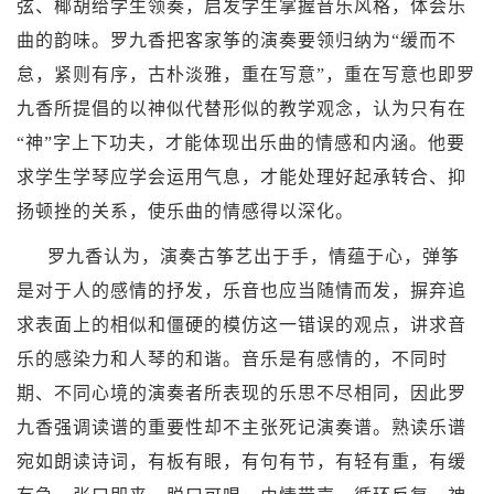
弦
、
椰胡
给学生领奏，启发学生掌握音乐风格，体会乐
曲的韵味。罗九香把客家筝的演奏要领归纳为“缓而不
怠，紧则有序，古朴淡雅，重在写意”，重在写意也即罗
九香所提倡的以神似代替形似的教学观念，认为只有在
“神”字上下功夫，才能体现出乐曲的情感和内涵。他要
求学生学琴应学会运用气息，才能处理好起承转合、抑
扬顿挫的关系，使乐曲的情感得以深化。
罗九香认为，演奏古筝艺出于手，情蕴于心，弹筝
是对于人的感情的抒发，乐音也应当随情而发，摒弃追
求表面上的相似和僵硬的模仿这一错误的观点，讲求音
乐的感染力和人琴的和谐。音乐是有感情的，不同时
期、不同心境的演奏者所表现的乐思不尽相同，因此罗
九香强调读谱的重要性却不主张死记演奏谱。熟读乐谱
宛如朗读诗词，有板有眼，有句有节，有轻有重，有缓