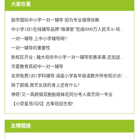
大家在看
励学国际中小学一对一辅导 因为专业值得信赖
中小学1对1在线辅导品牌“嗨课堂”完成6000万人民币A+轮融资,基因资本、亦联资本投资
一对一辅导,上中小学辅导网!!
一对一辅导的重要性
新校区开业 | 瀚大培优中小学一对一辅导钜惠来袭,还加送晚辅班!
华夏教育高初中一对一辅导
名师免费1对1学科辅导:涵盖小学各年级语数外所有知识点!更有学科诊断和学习规划建议给到你!
除了颜值,南艺女孩的身上还有什么?
神奇!又一高颜值双胞胎姐妹花同分考入南艺同一专业
【小荧星亮闪闪】古筝班招生啦!
友情链接