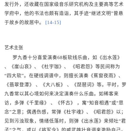
发行外，还收藏在国家级音乐研究机构及主要高等艺术
学府中，他的书法也颇有造诣，其手迹“继述文明”曾悬
于故乡的故居中。
[14-15]
艺术主张
罗九香十分喜爱演奏68板软线乐曲，如《
出水莲
》
、《
崖山哀
》、《杜宇珈》、 《
昭君怨
》等民间称为
“四大软”。在硬线调谱中，则擅长演奏《
蕉窗夜雨
》、
《翡翠登潭》 、《大八板》 、《琵琶词》等。平时，罗
九香常以其心境如何来决定演奏什么乐曲。如稀客来
访，多弹《千里缘》 、《怀古》 ，寓“知音相遇”或“思
念”之意；偶遇伤感，常弹《杜宇魂》、《昭君怨》以；
见到污浊现象，情绪低落时，则弹《出水莲》来倾吐“君
子”之气，或以《
将军令
》的威武雄壮音调来激励自己。