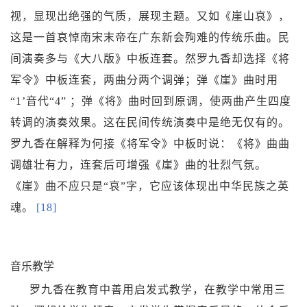
视，显现出绝强的气质，展现主题。又如《
崖山哀
》，
这是一首哀悼南宋末帝在广东新会殉难的传统乐曲。民
间演奏多与《大八版》中板连套。然罗九香却选择《将
军令》中板连套，两曲分两个调弹；弹《崖》曲时用
“1’音代“4” ；弹《将》曲时回到原调，使两曲产生四度
转调的演奏效果。这在民间传统演奏中是绝无仅有的。
罗九香在解释为何接《将军令》中板时说：《将》曲曲
调雄壮有力，连套后可增强《崖》曲的壮烈气氛。
《崖》曲不应只是“哀”字，它应该体现出中华民族之英
魂。
[18]
音乐教学
罗九香在教育中善用
启发式教学
，在教学中常用
三