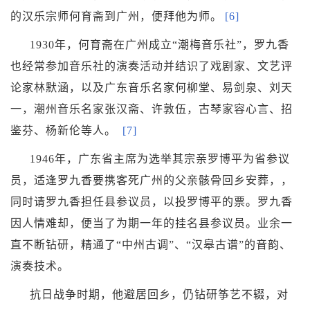
的汉乐宗师
何育斋
到广州，便拜他为师。
[6]
1930年，何育斋在广州成立“潮梅音乐社”，罗九香
也经常参加音乐社的演奏活动并结识了戏剧家
、文艺评
论家
林默涵
，以及广东音乐名家
何柳堂
、
易剑泉
、
刘天
一
，潮州音乐名家
张汉斋
、许敦伍，古琴家容心言、招
鉴芬、
杨新伦
等人。
[7]
1946年，广东省主席
为选举其宗亲罗博平为省参议
员，适逢罗九香要携客死广州的父亲骸骨回乡安葬，，
同时请罗九香担任县参议员，以投罗博平的票。罗九香
因人情难却，便当了为期一年的挂名县参议员。业余一
直不断钻研，精通了“中州古调”、“汉皋古谱”的音韵、
演奏技术。
抗日战争时期，他避居回乡，仍钻研筝艺不辍，对