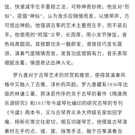
弦、快速减字左手重按之法，可称神奇妙绝。他反对“形
似”，提倡“神似”，认为音乐应随情而发，以情带声，方
可悟出神韵。他强调古筝的艺术主要用左手，而不是右
手。他使用的“
玳瑁
”义甲，长而厚，用小关节弹弦，音
色纯真圆润。其按颤功夫一触即发，滑音技巧变化莫
测，演奏气度随情而发，发音功底铿锵有力，音乐表现
细腻含蓄，情感表达出神入化。
罗九香对于
古琴
艺术的欣赏和推崇，使得其演奏风
格中又融入了古雅、淳朴的风韵。罗九香藏有1936年出
版的
林谦三
著、
郭沫若
作序的关于古琴的著作《隋唐燕
乐调研究》和1937年
今虞琴社
编印的研究古琴的专刊
《今虞》两本书，又与古琴界众多大师级名家如招学
庵、
杨新伦
等交往密切，相互切磋琴艺，他借鉴古琴演
奏时左手的点、揉、搓、抹等手法，融于古筝演奏当