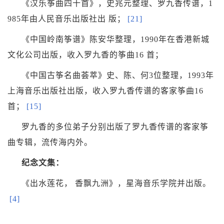
《汉乐筝曲四十首》，史兆元整理、罗九香传谱，1
985年由人民音乐出版社出 版；
[21]
《中国岭南筝谱》陈安华整理，1990年在香港新城
文化公司出版，收入罗九香的筝曲16 首；
《中国古筝名曲荟萃》史、陈、何3位整理，1993年
上海音乐出版社出版，收入罗九香传谱的客家筝曲16
首；
[15]
罗九香的多位弟子分别出版了罗九香传谱的客家筝
曲专辑，流传海内外。
纪念文集：
《出水莲花， 香飘九洲》，星海音乐学院并出版。
[4]