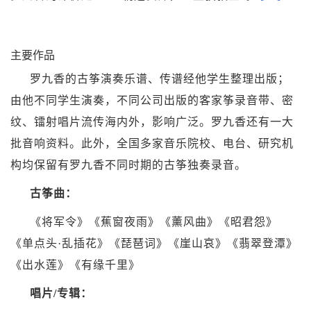
主要作品
罗九香的古筝演奏乐谱、传谱经他学生整理出版；
由他不同学生演奏，不同公司出版的客家筝录音带、密
纹、镭射唱片流传海内外，影响广泛。罗九香还有一大
批音响资料。此外，全国多家音乐院校、电台、研究机
构均保留有罗九香不同时期的
古筝
独奏录音。
古筝曲：
《将军令》《
蕉窗夜雨
》《薰风曲》《
昭君怨
》
《单点头·乱插花》《琵琶词》《
崖山哀
》《翡翠登潭》
《
出水莲
》《
有缘千里
》
唱片/专辑：