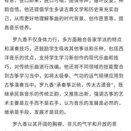
有急，张口即来，脱口可唱，由情带声，循环反复，神
韵自悟。他还提倡学生多读古典文学和历史来充实自
己，从而更好地理解筝曲的时代背景、创作愿意等，提
高音乐修养。
罗九香不仅身体力行，多方面融合各家学派的特点
和演奏技巧，还鼓励学生吸收其他筝派和乐种，包括西
洋音乐的优点，支持学生学习新创作的现代乐曲和技
巧，对传统乐曲进行改编。他还将不同领域的技能整合
到古筝学习当中，如将
太极拳
、
气功
的运气规律应用到
古筝演奏当中。罗九香“承秦筝正统，传太古遗音”，既
继承民族音乐的传统正韵，又推陈出新，强调古筝的艺
术主要是左手而不是右手，认为音乐的发展是必然的，
继承是手段，发展才是目的。
罗九香以其开阔的胸襟、非凡的气宇和开放的思