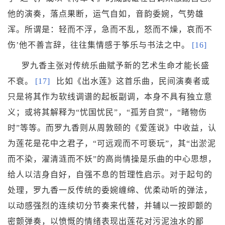
他的演奏，落点果断，运气自如，音韵委婉，气势雄
浑。所谓是：轻而不浮，急而不乱，怒而不燥，哀而不
伤’他不善言辞，往往集情感于筝乐与书法之中。
[16]
罗九香主张对传统乐曲赋予新的艺术生命才能长盛
不衰。
[17]
比如《
出水莲
》这首乐曲，民间演奏者或
只是将其作为
软线
调谱的起板副调，本身不具有独立意
义；或将其解释为“忧国忧民”，“孤芳自赏”，“睹物伤
时”等等。而罗九香则从
周敦颐
的《
爱莲说
》中收益，认
为莲花是花中之君子，“可远观而不可亵玩”，其“出淤泥
而不染，濯清涟而不妖”的高尚情操是乐曲的中心思想，
给人以洁身自好，自强不息的哲理性启示。对于起句的
处理，罗九香一反传统的委婉缠绵、优柔动听的弹法，
以动感强烈的连续切分节奏来代替，并辅以一按即颤的
密颤弹奏，以愤慨的情绪表现出莲花对污泥浊水的鄙