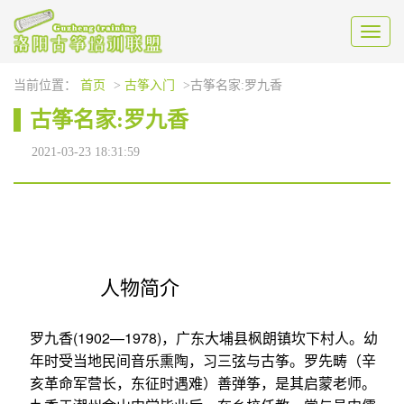
Toggl
naviga
当前位置：
首页
>
古筝入门
>古筝名家:罗九香
古筝名家:罗九香
2021-03-23 18:31:59
人物简介
罗九香(1902—1978)，广东大埔县枫朗镇坎下村人。幼
年时受当地民间音乐熏陶，习三弦与古筝。罗先畴（辛
亥革命军营长，东征时遇难）善弹筝，是其启蒙老师。