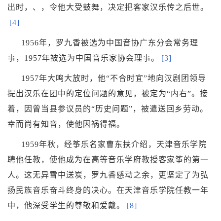
出时，、，令他大受鼓舞，决定把客家汉乐传之后世。
[4]
1956年，罗九香被选为中国音协广东分会常务理
事，1957年被选为中国音乐家协会理事。
[3]
1957年大鸣大放时，他“不合时宜”地向汉剧团领导
提出汉乐在团中的定位问题的意见，被定为“内右”。接
着，因曾当县参议员的“历史问题”，被遣送回乡劳动。
幸而尚有知音，使他因祸得福。
1959年秋，经筝乐名家
曹东扶
介绍，
天津音乐学院
聘他任教，使他成为在高等音乐学府教授客家筝的第一
人。这无异雪中送炭，罗九香感动之余，更坚定了为弘
扬民族音乐奋斗终身的决心。在天津音乐学院任教一年
中，他深受学生的尊敬和爱戴。
[8]