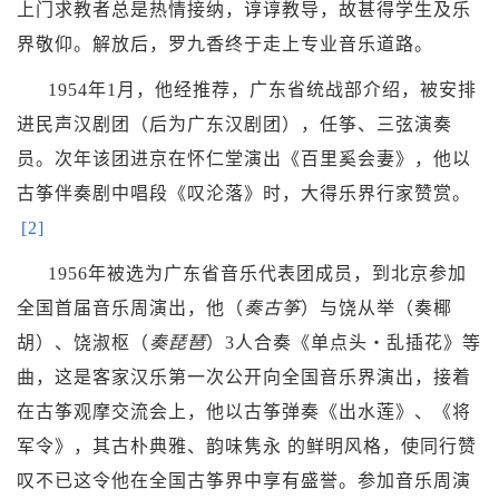
上门求教者总是热情接纳，谆谆教导，故甚得学生及乐
界敬仰。解放后，罗九香终于走上专业音乐道路。
1954年1月，他经
推荐，广东省统战部介绍，被安排
进民声汉剧团（后为广东汉剧团），任筝、三弦演奏
员。次年该团进京在
怀仁堂
演出《百里奚会妻》，他以
古筝伴奏剧中唱段《叹沦落》时，大得乐界行家赞赏。
[2]
1956年被选为广东省音乐代表团成员，到北京参加
全国首届音乐周演出，他（
奏古筝
）与
饶从举
（奏椰
胡）、饶淑枢（
奏琵琶
）3人合奏《单点头・乱插花》等
曲，这是客家汉乐第一次公开向全国音乐界演出，接着
在古筝观摩交流会上，他以古筝弹奏《
出水莲
》、《
将
军令
》，其古朴典雅、韵味隽永 的鲜明风格，使同行赞
叹不已这令他在全国古筝界中享有盛誉。参加音乐周演