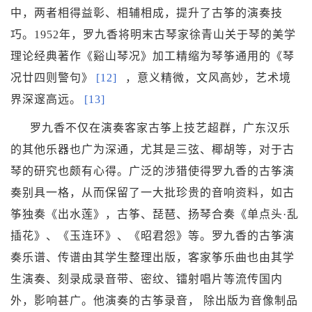
中，两者相得益彰、相辅相成，提升了古筝的演奏技
巧。1952年，罗九香将明末古琴家
徐青山
关于琴的美学
理论经典著作《谿山琴况》加工精缩为琴筝通用的《琴
况廿四则警句》
[12]
，意义精微，文风高妙，艺术境
界深邃高远。
[13]
罗九香不仅在演奏客家古筝上技艺超群，
广东汉乐
的其他乐器也广为深通，尤其是
三弦
、
椰胡
等，对于古
琴的研究也颇有心得。广泛的涉猎使得罗九香的古筝演
奏别具一格，从而保留了一大批珍贵的音响资料，如古
筝独奏《
出水莲
》，古筝、琵琶、扬琴合奏《单点头·乱
插花》、《
玉连环
》、《
昭君怨
》等。罗九香的古筝演
奏乐谱、传谱由其学生整理出版，客家筝乐曲也由其学
生演奏、刻录成录音带、密纹、镭射唱片等流传国内
外，影响甚广。他演奏的古筝录音， 除出版为音像制品