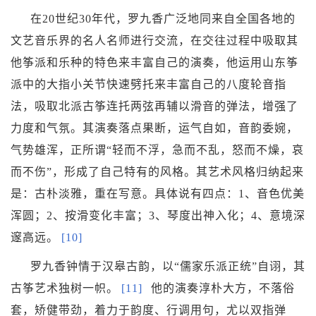
在20世纪30年代，罗九香广泛地同来自全国各地的
文艺音乐界的名人名师进行交流，在交往过程中吸取其
他筝派和乐种的特色来丰富自己的演奏，他运用
山东筝
派
中的大指小关节快速劈托来丰富自己的八度轮音指
法，吸取北派古筝连托两弦再辅以
滑音
的弹法，增强了
力度和气氛。其演奏落点果断，运气自如，音韵委婉，
气势雄浑，正所谓“轻而不浮，急而不乱，怒而不燥，哀
而不伤”，形成了自己特有的风格。其艺术风格归纳起来
是：古朴淡雅，重在写意。具体说有四点：1、音色优美
浑圆；2、按滑变化丰富；3、琴度出神入化；4、意境深
邃高远。
[10]
罗九香钟情于汉皋古韵，以“儒家乐派正统”自诩，其
古筝艺术独树一帜。
[11]
他的演奏淳朴大方，不落俗
套，矫健带劲，着力于韵度、行调用句，尤以双指弹