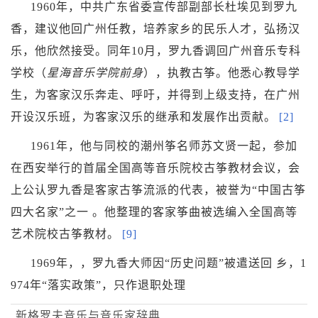
1960年，中共广东省委宣传部副部长
杜埃
见到罗九
香，建议他回广州任教，培养家乡的民乐人才，弘扬汉
乐，他欣然接受。同年10月，罗九香调回广州音乐专科
学校（
星海音乐学院
前身
），执教古筝。他悉心教导学
生，为客家汉乐奔走、呼吁，并得到上级支持，在广州
开设汉乐班，为客家汉乐的继承和发展作出贡献。
[2]
1961年，他与同校的潮州筝名师
苏文贤
一起，参加
在西安举行的首届全国高等音乐院校古筝教材会议，会
上公认罗九香是客家古筝流派的代表，被誉为“中国古筝
四大名家”之一 。他整理的客家筝曲被选编入全国高等
艺术院校古筝教材。
[9]
1969年，，罗九香大师因“历史问题”被遣送回 乡，1
974年“落实政策”，只作退职处理
新格罗夫音乐与音乐家辞典