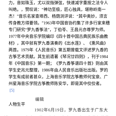
力，音如珠玉，尤以双指弹弦，快速减字重按之法令人
叫绝。，赞叹说：“神功至极，匠心独具，堪称岭南一
杰！”音乐名家查埠西、杨荫浏评说：“其中奥妙，须言
传身教方得要领。”1963年中国音协约集了许多行家来穗
专门研究“罗九香筝法”，丁伯苓、王昌元亦尊罗为师。
1977年中央音乐学院编印《四十首中国古典民族乐曲教
材》，其中就有罗九香演奏的《出水莲》、《熏风曲》
两首。1979年《人民音乐》第五期曾载文评述罗九香的
古筝艺术贡献。其生前遗著《琴况廿四则》，刊于1984
年《中国音乐》第一期；《罗九香筝谱四十首》则由其
学生史兆元整理，1986年由人民音乐出版社出版。罗的
学生有成就者甚众，上海音乐学院古筝教师何宝泉、广
州星海音乐学院古筝教师陈安华，即是其中佼佼者。
[5]
编辑
人物生平
1902年6月19日，罗九香出生于广东
大