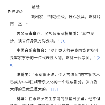
编辑
外界评价
戏剧家
：“神功至极，匠心独具，堪称岭
南一杰！”
古琴家
查阜西
、民族音乐家
杨荫浏：
“其中奥
妙，须言传身教方得要领。”
[3]
中国音乐家协会
：“罗九香大师是我国筝界特别
是客家筝乐的一位代表性人物，堪称一代宗师。”
[2
0]
陈蔚旻
：“承秦筝正统，传大古遗音”的
古筝
艺术
已成为中华民族音乐文化的一个组成部分。罗九香
大师的贡献是巨大的。
[15]
林坚：
在跟随罗先生学习的那些日子里，他不但