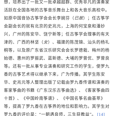
想，培养出了一批又一批卓越超群、优秀非凡的演奏家
活跃在全国各地的古筝音乐舞台上和各大音乐高校中。
如原中国音协古筝学会会长
李婉芬
（
已故
）；任古筝学
会副会长的就有北京的
史兆元
，上海的
何宝泉
和
潘妙
兴
，广州的
陈安华
、
饶宁新
等；任古筝学会理事的有天
津的
、广西的
林坚
（
女
）、福建的陈茂锦、汕头的
杨礼
桐
等，以及原广东省汉乐研究会会长
罗德栽
、梅州的
杨
始德
、惠州的
罗振武
、
蓝新德
、大埔的
罗曾优
、
罗曾良
等。还有一批从事专业演奏和研究工作的学生，使罗九
香的古筝艺术得以继承下来，广为传播。其学生陈安
华、史兆元等人整理出版了记载由罗九香传谱和演奏的
客家筝曲的书籍《广东汉乐古筝曲选》、《客家筝曲四
十首》、《中国岭南筝谱》、《中国名筝名曲荟萃》
等，提高了罗九香在古筝界的地位和影响力。其学生对
罗九香的评价是：“一朝遇良师，三生获教益”。
[14]