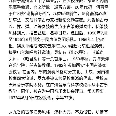
九香于潮州金山中学毕业后，在乡校任教，常与邑内儒
乐高手会聚，兴之所致，通宵方罢。20年代初，何育斋
于广州办“潮梅音乐社”，九香应邀前往，与育斋潜心攻
研筝法，又与岭南古琴家杨新伦交游甚密。九香纳古琴
吟、揉、弹、注等奏技的优点于古筝的弹奏中，使筝技
风格别具，技艺益进，名亦日噪。建国后，1950年7月
至1955年6月服务于民声汉剧团乐队。1956年与饶叔
枢、饶从举组成“客家音乐”三人小组赴北京汇报演奏，
接受电台和唱片社邀请，录制有《出水莲》、《单点
头》、《昭君怨》等十余首乐曲。1959年秋，受聘天津
音乐学院，任古筝教师。1962年参加西安“中国古筝家
会议”。在国内，筝的演奏风格可分东北、山东、河南和
岭南四大流派，罗九香被认为是岭南派的代表。后辞去
天津音乐学院职务，在广州音乐专科学校继续从事古筝
教学。同年，被选为中国音乐家协会理事、常务理事。
1978年6月9日在家病逝，享年77岁。
罗九香的古筝演奏风格，淳朴大方，不落俗套，矫健有