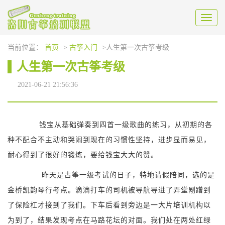
Toggl
naviga
当前位置：
首页
>
古筝入门
>人生第一次古筝考级
人生第一次古筝考级
2021-06-21 21:56:36
钱宝从基础弹奏到四首一级歌曲的练习，从初期的各
种不配合不主动和哭闹到现在的习惯性坚持，进步显而易见，
耐心得到了很好的锻炼，要给钱宝大大的赞。
昨天是古筝一级考试的日子，特地请假陪同，选的是
金桥凯韵琴行考点。滴滴打车的司机被导航导进了弄堂剐蹭到
了保险杠才接到了我们。下车后看到旁边是一大片培训机构以
为到了，结果发现考点在马路花坛的对面。我们处在两处红绿