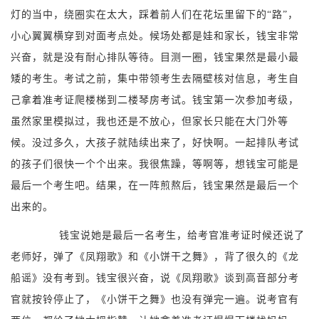
灯的当中，绕圈实在太大，踩着前人们在花坛里留下的“路”，
小心翼翼横穿到对面考点处。候场处都是娃和家长，钱宝非常
兴奋，就是没有耐心排队等待。目测一圈，钱宝果然是最小最
矮的考生。考试之前，集中带领考生去隔壁核对信息，考生自
己拿着准考证爬楼梯到二楼琴房考试。钱宝第一次参加考级，
虽然家里模拟过，我也还是不放心，但家长只能在大门外等
候。没过多久，大孩子就陆续出来了，好快啊。一起排队考试
的孩子们很快一个个出来。我很焦躁，等啊等，想钱宝可能是
最后一个考生吧。结果，在一阵煎熬后，钱宝果然是最后一个
出来的。
钱宝说她是最后一名考生，给考官准考证时候还说了
老师好，弹了《凤翔歌》和《小饼干之舞》，背了很久的《龙
船谣》没有考到。钱宝很兴奋，说《凤翔歌》谈到高音部分考
官就按铃停止了，《小饼干之舞》也没有弹完一遍。说考官有