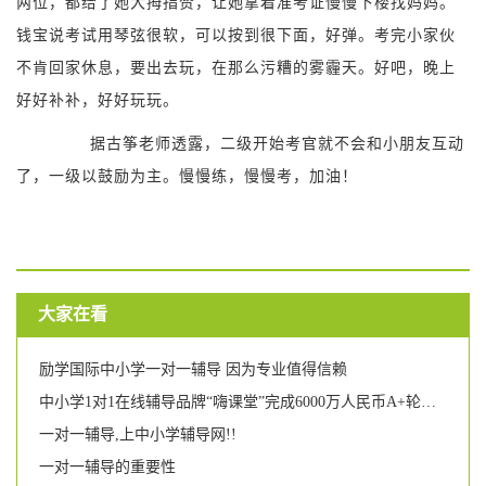
两位，都给了她大拇指赞，让她拿着准考证慢慢下楼找妈妈。
钱宝说考试用琴弦很软，可以按到很下面，好弹。考完小家伙
不肯回家休息，要出去玩，在那么污糟的雾霾天。好吧，晚上
好好补补，好好玩玩。
据古筝老师透露，二级开始考官就不会和小朋友互动
了，一级以鼓励为主。慢慢练，慢慢考，加油！
大家在看
励学国际中小学一对一辅导 因为专业值得信赖
中小学1对1在线辅导品牌“嗨课堂”完成6000万人民币A+轮融资,基因资本、亦联资本投资
一对一辅导,上中小学辅导网!!
一对一辅导的重要性