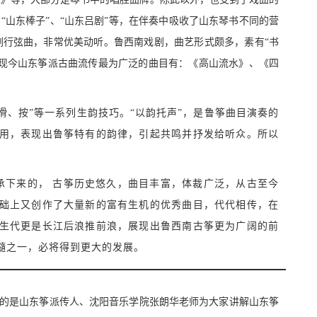
“山东棒子”、“山东吕剧”等，在伴奏中吸收了山东琴书不同的营
剧行弦曲，非常优美动听。鲁西南戏剧，曲艺形式颇多，素有“书
。现今山东筝派古曲流传最为广泛的曲目有：《高山流水》、《四
按”等一系列生韵技巧。“以韵托声”，是鲁筝曲目演奏的
用，表现出鲁筝特有的韵律，引起共鸣并抒发给听众。所以
来的， 古筝历史悠久，曲目丰富，体裁广泛，从古至今
础上又创作了大量新的富有生机的优秀曲目，代代相传，在
生代更是长江后浪推前浪，展现出鲁西南古筝更为广阔的前
髓之一，必将得到更大的发展。
是山东筝派传人、沈阳音乐学院张朗华老师为大家讲解山东筝