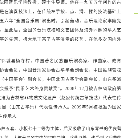
阳音乐学院教授，硕士生导师。他在一九五五年创作的古
是在演奏技法上，在传统左手按、点、滑、揉的技法基础上
五六年“全国音乐周”演出时，引起轰动，音乐理论家李陵先
。至此后，全国的音乐院校和文艺团体及海外同胞的筝人艺
筝的先河，极大地丰富了古筝演奏的技艺，在他多次国内外
省郓城县杨寺村，中国著名民族器乐演奏家、作曲家、教育
协会会员，中国音乐家协会古筝学会副会长，中国民族管弦
（中国筝会）副会长，中国北国古筝学会副会长，山东筝派
会授予“民乐艺术终身贡献奖”。2008年12月被吉林省政府第
被批准为吉林省非物质文化遗产（赵家传统古筝技艺）代表性传
项目（山东古筝乐）代表性传承人。2009年5月被批准为国家
性传承人。
曲五套、小板七十二等为主体，后又吸收了山东琴书的优良营
垛》等，大部分是琴书中的唱腔曲牌。除此以外，也受到了戏曲的