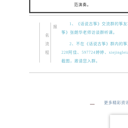
范演奏。
1、《话说古筝》交流群的筝
报
筝》张朗华老师访谈群听课。
名
流
2、不在《话说古筝》群内的筝友转
程
228阿佳、597724婷婷、xiejingle
截图，邀请您入群。
更多精彩资