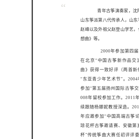
“
青年古筝演奏家，沈阳
山东筝派第八代传承人，山东
赵峰以及外祖父赵登山学艺，
想曲》等。
2000年参加第四届“
在北京“中国古筝新作品交
曲》获得一致好评（两首新
“东亚青少年艺术节”。20
参加“第五届扬州国际古筝交流
008年留校参加工作。20
续跟随杨娜妮教授深造。201
年应邀参加“中国高端古筝论
琼花杯古筝邀请赛、安徽第
杯”传统筝曲大赛任初评评委