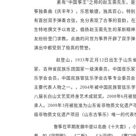
素有“中国筝王”之称的赵玉斋先生，是沈
筝独奏曲《庆丰年》，乐思敏捷，独具匠心，特别
有首创双手弹奏合弦，充分表现了古筝的音韵，在
生特地撰文予以肯定，倡扬赵玉斋先生的革新精神
友纷纷登门求教。此曲的问世为筝界开辟了双手弹
演出中都受到了极高的赞誉。
赵登山，1933年正月12日出生于山东
家、吉林省民族乐团国家一级演奏员，中国音乐家
乐学会会员，中国民族管弦乐学会古筝专业委员会
主要代表人物之一。，2004年被中国民族管弦乐学
八届长白山文艺奖终身艺术成就奖。2008年6月
承人。2009年3月被批准为山东省非物质文化遗产
级非物质文化遗产项目（山东古筝乐）唯一的代表
鲁筝在早期发展中是以名曲《十大套》，小
养，如《凤翔歌》、《二板》、《上河调》、《寒口