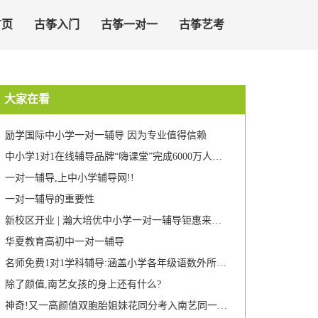
首页
古筝入门
古筝一对一
古筝艺考
大家在看
励学国际中小学一对一辅导 因为专业值得信赖
中小学1对1在线辅导品牌“嗨课堂”完成6000万人民币A+轮融资,基因资本、亦联资本投资
一对一辅导,上中小学辅导网!!
一对一辅导的重要性
新校区开业 | 瀚大培优中小学一对一辅导钜惠来袭,还加送晚辅班!
华夏教育高初中一对一辅导
名师免费1对1学科辅导:涵盖小学各年级语数外所有知识点!更有学科诊断和学习规划建议给到你!
除了颜值,南艺女孩的身上还有什么?
神奇!又一高颜值双胞胎姐妹花同分考入南艺同一专业