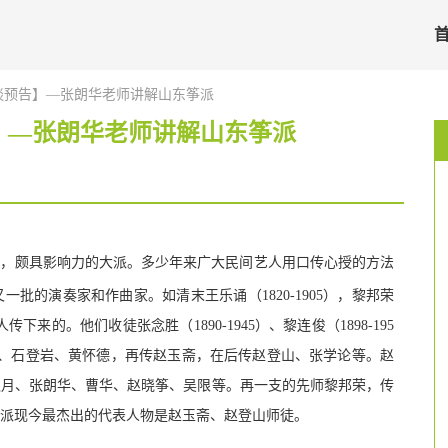
谈预告】—张朗华老师讲解山东筝派
】—张朗华老师讲解山东筝派
中，颇具影响力的大派
。多少年来广大民间艺人用口传心授的方法
批的演奏家和作曲家。如清末王乐诵（1820-1905），黎邦荣
传下来的。他们收徒张念胜（1890-1945）、黎连俊（1898-195
贵、石登岩、黄怀德，再传赵玉斋，在后传赵登山、张学论等。赵
秋月、张朗华、曹华、赵晓筝、吴限等。再一支的先师黎邦荣，传
派现今最杰出的代表人物是赵玉斋、赵登山师徒。