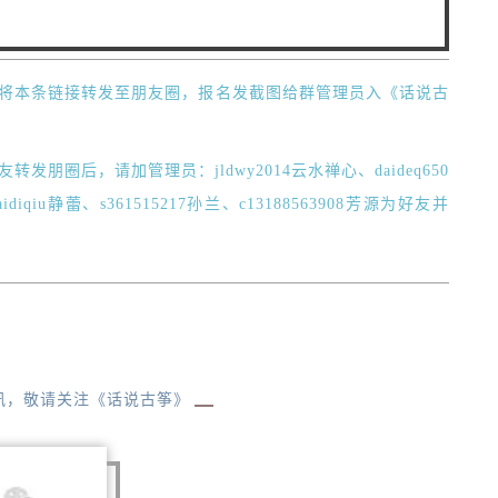
友将本条链接转发至朋友圈，报名发截图给群管理员入《话说古
发朋圈后，请加管理员：jldwy2014云水禅心、daideq650
iaidiqiu静蕾、s361515217孙兰、c13188563908芳源为好友并
讯，敬请关注《话说古筝》