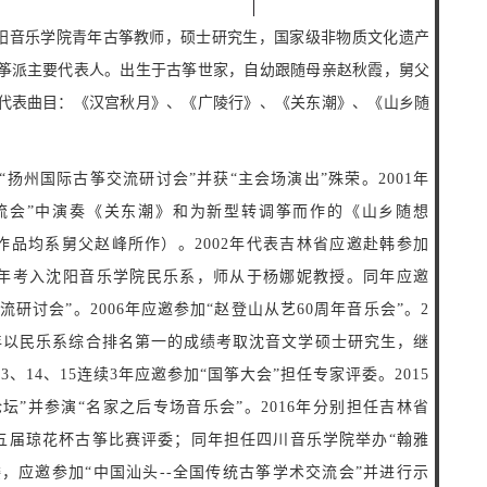
音乐学院青年古筝教师，硕士研究生，国家级非物质文化遗产
筝派主要代表人。出生于古筝世家，自幼跟随母亲赵秋霞，舅父
代表曲目：《汉宫秋月》、《广陵行》、《关东潮》、《山乡随
扬州国际古筝交流研讨会”并获“主会场演出”殊荣。2001年
流会”中演奏《关东潮》和为新型转调筝而作的《山乡随想
作品均系舅父赵峰所作）。2002年代表吉林省应邀赴韩参加
04年考入沈阳音乐学院民乐系，师从于杨娜妮教授。同年应邀
研讨会”。2006年应邀参加“赵登山从艺60周年音乐会”。2
11年以民乐系综合排名第一的成绩考取沈音文学硕士研究生，继
3、14、15连续3年应邀参加“国筝大会”担任专家评委。2015
坛”并参演“名家之后专场音乐会”。2016年分别担任吉林省
五届琼花杯古筝比赛评委；同年担任四川音乐学院举办“翰雅
，应邀参加“中国汕头--全国传统古筝学术交流会”并进行示