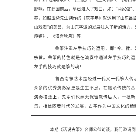
影响。在建国前后，筝已进入了戏曲，如：“两家弦”、
养，如赵玉斋先生创作的《庆丰年》就运用了山东吕
山戏海”的美誉，为山东筝派的发展注入了新的活力
段锦》、《汉宫秋月》等。
鲁筝注重左手技巧的运用，即“吟、揉、滑、
宗旨。鲁筝的特色就是在演奏中通过左手技巧的运
左手的技巧就是筝的魂！
鲁西南筝艺术是经过一代又一代筝人传承下
众多的优秀演奏家更是生生不息，在继承传统的基
演奏技法上，先辈们也毫无保留教传后人，一批新
景，相信随着时代的发展，古筝作为中国文化的精
本期《话说古筝》名师公益访谈，我们邀请到的