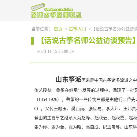
当前位置：
首页
>
古筝入门
>【话说古筝名师公益访
【话说古筝名师公益访谈预告
2020-11-15 23:09:29
山东筝派
历来是中国古筝诸多流派之
传艺授徒。鲁筝在继承与发展的过程中，涌现了一批又一
（1854-1926），鲁筝的一些传统曲都是由他们二位先人
0），又传王殿玉、樊西雨、张应易、李大邦、王邦
登山的主要筝艺继承人为赵峰、赵秋云、赵秋霞、赵
张为停、张为台、张为昭、高自成、纪玉玺等。山东筝