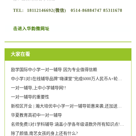
TEL: 18112146692(微信) 0514-86884747 85311678
击进入华韵微网址
大家在看
励学国际中小学一对一辅导 因为专业值得信赖
中小学1对1在线辅导品牌“嗨课堂”完成6000万人民币A+轮融资,基因资本、亦联资本投资
一对一辅导,上中小学辅导网!!
一对一辅导的重要性
新校区开业 | 瀚大培优中小学一对一辅导钜惠来袭,还加送晚辅班!
华夏教育高初中一对一辅导
名师免费1对1学科辅导:涵盖小学各年级语数外所有知识点!更有学科诊断和学习规划建议给到你!
除了颜值,南艺女孩的身上还有什么?