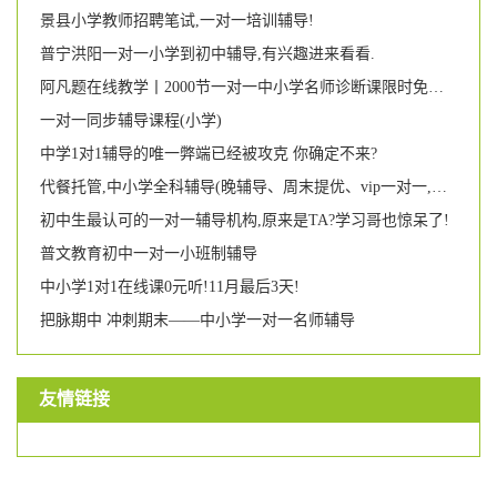
景县小学教师招聘笔试,一对一培训辅导!
普宁洪阳一对一小学到初中辅导,有兴趣进来看看.
阿凡题在线教学丨2000节一对一中小学名师诊断课限时免费抢!
一对一同步辅导课程(小学)
中学1对1辅导的唯一弊端已经被攻克 你确定不来?
代餐托管,中小学全科辅导(晚辅导、周末提优、vip一对一,幼小衔接),家长们统统看过来喔!!!
初中生最认可的一对一辅导机构,原来是TA?学习哥也惊呆了!
普文教育初中一对一小班制辅导
中小学1对1在线课0元听!11月最后3天!
把脉期中 冲刺期末——中小学一对一名师辅导
友情链接