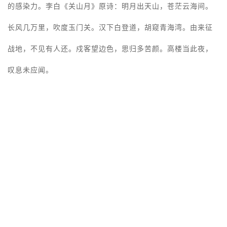
的感染力。李白《关山月》原诗：明月出天山，苍茫云海间。
长风几万里，吹度玉门关。汉下白登道，胡窥青海湾。由来征
战地，不见有人还。戍客望边色，思归多苦颜。高楼当此夜，
叹息未应闻。