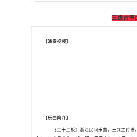
三级古筝
【演奏视频】
【乐曲简介】
《三十三板》浙江民间乐曲，王巽之传谱。