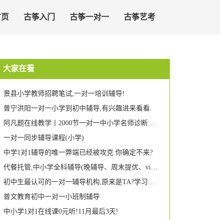
首页
古筝入门
古筝一对一
古筝艺考
大家在看
景县小学教师招聘笔试,一对一培训辅导!
普宁洪阳一对一小学到初中辅导,有兴趣进来看看.
阿凡题在线教学丨2000节一对一中小学名师诊断课限时免费抢!
一对一同步辅导课程(小学)
中学1对1辅导的唯一弊端已经被攻克 你确定不来?
代餐托管,中小学全科辅导(晚辅导、周末提优、vip一对一,幼小衔接),家长们统统看过来喔!!!
初中生最认可的一对一辅导机构,原来是TA?学习哥也惊呆了!
普文教育初中一对一小班制辅导
中小学1对1在线课0元听!11月最后3天!