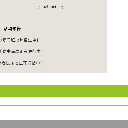
guozixuetang
活动预告
堂l寒假班火热招生中！
新春书画展正在进行中！
新春民乐展正在筹备中！