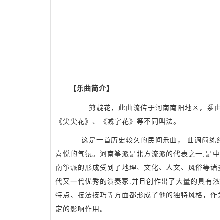
【乐曲简介】
剪靛花，此曲流传于河南南阳地区，系由河
《尖尖花》、《减字花》等不同叫法。
这是一首历史较久的民间乐曲， 曲调简练
喜悦的气氛。河南筝派是北方流派的代表之一,是
南筝派的形成受到了地理、文化、人文、风俗等诸
代又一代优秀的演奏冢.并且创作出了大量的具有浓
特点、技法技巧等方面都形成了他的独特风格，作
定的影响作用。