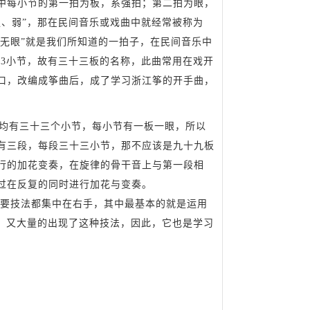
中每小节的第一拍为板，系强拍；第二拍为眼，
强、弱”，那在民间音乐或戏曲中就经常被称为
板无眼”就是我们所知道的一拍子，在民间音乐中
曲33小节，故有三十三板的名称，此曲常用在戏开
口，改编成筝曲后，成了学习浙江筝的开手曲，
有三十三个小节，每小节有一板一眼，所以
有三段，每段三十三小节，那不应该是九十九板
行的加花变奏，在旋律的骨干音上与第一段相
过在反复的同时进行加花与变奏。
技法都集中在右手，其中最基本的就是运用
中，又大量的出现了这种技法，因此，它也是学习