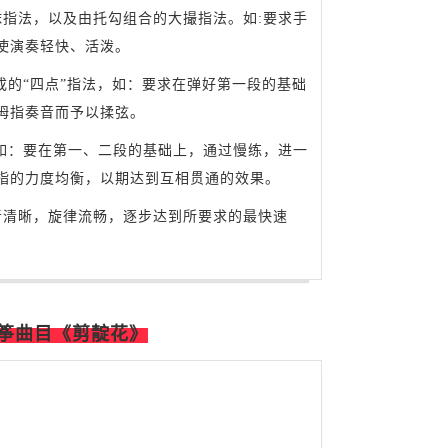
指法，以及由托勾组合的大撮指法。如:要求手
使演奏轻快、活泼。
“四点”指法，如：要求在弹好第一段的基础
拇指奏音而予以揉弦。
如：要在第一、二段的基础上，通过慢练，进一
指的力度均衡，以期达到互相贯通的效果。
晰，旋律流畅，逐步达到所要求的最快速
筝曲目《剪靛花》