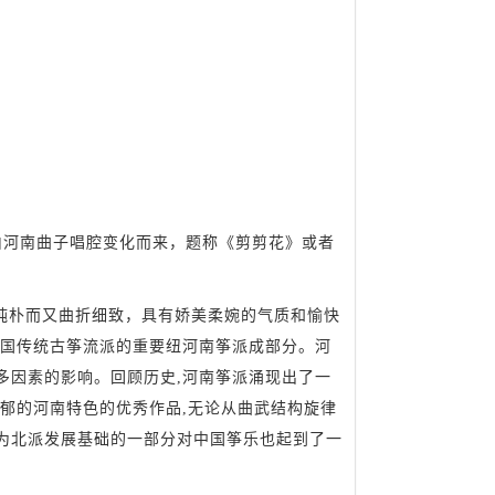
南曲子唱腔变化而来，题称《剪剪花》或者
纯朴而又曲折细致，具有娇美柔婉的气质和愉快
中国传统古筝流派的重要纽河南筝派成部分。河
多因素的影响。回顾历史,河南筝派涌现出了一
郁的河南特色的优秀作品,无论从曲武结构旋律
为北派发展基础的一部分对中国筝乐也起到了一