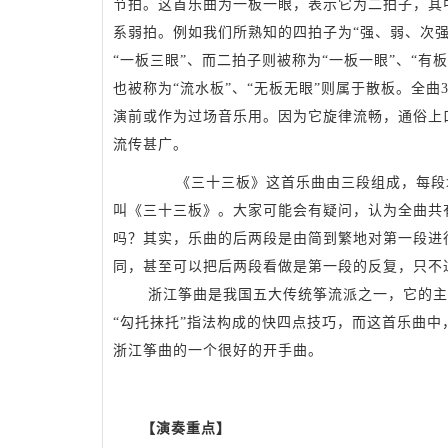
节拍。这首乐曲为一板一眼，表示它为二拍子，其
系弱拍。例如我们所熟知的四拍子为“强、弱、次
“一板三眼”、而二拍子则被称为“一板一眼”、“有
也被称为“流水板”、“无板无眼”则属于散板。全
演前或作为过场音乐用。因为它旋律流畅，通俗上
流传甚广。
《三十三板》这首乐曲由三段组成，每段均
叫《三十三板》。大家可能会有疑问，认为全曲共
吗？其实，乐曲的后两段是由简到繁地对第一段进
同，甚至可以把后两段看做是第一段的反复，只不
浙江筝曲是我国五大传统筝流派之一，它的主要
“勾托抹托”指法构成的快四点技巧，而这首乐曲
浙江筝曲的一个很好的开手曲。
【演奏重点】