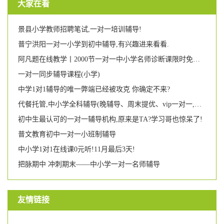
大家在看
景县小学教师招聘笔试,一对一培训辅导!
普宁洪阳一对一小学到初中辅导,有兴趣进来看看.
阿凡题在线教学丨2000节一对一中小学名师诊断课限时免费抢!
一对一同步辅导课程(小学)
中学1对1辅导的唯一弊端已经被攻克 你确定不来?
代餐托管,中小学全科辅导(晚辅导、周末提优、vip一对一,幼小衔接),家长们统统看过来喔!!!
初中生最认可的一对一辅导机构,原来是TA?学习哥也惊呆了!
普文教育初中一对一小班制辅导
中小学1对1在线课0元听!11月最后3天!
把脉期中 冲刺期末——中小学一对一名师辅导
友情链接