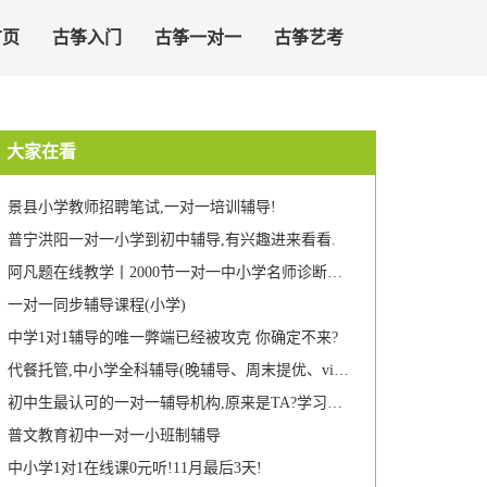
首页
古筝入门
古筝一对一
古筝艺考
大家在看
景县小学教师招聘笔试,一对一培训辅导!
普宁洪阳一对一小学到初中辅导,有兴趣进来看看.
阿凡题在线教学丨2000节一对一中小学名师诊断课限时免费抢!
一对一同步辅导课程(小学)
中学1对1辅导的唯一弊端已经被攻克 你确定不来?
代餐托管,中小学全科辅导(晚辅导、周末提优、vip一对一,幼小衔接),家长们统统看过来喔!!!
初中生最认可的一对一辅导机构,原来是TA?学习哥也惊呆了!
普文教育初中一对一小班制辅导
中小学1对1在线课0元听!11月最后3天!