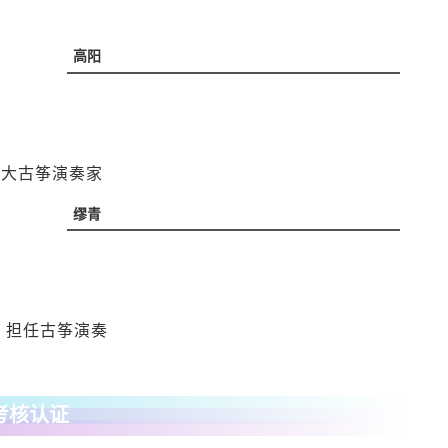
高阳
十大古筝演奏家
缪青
会，担任古筝演奏
考核认证