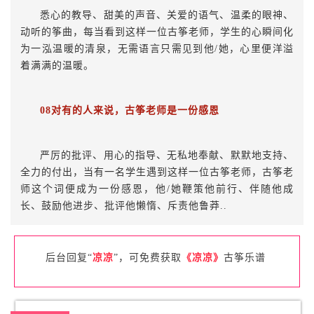
悉心的教导、甜美的声音、关爱的语气、温柔的眼神、
动听的筝曲，每当看到这样一位古筝老师，学生的心瞬间化
为一泓温暖的清泉，无需语言只需见到他/她，心里便洋溢
着满满的温暖。
08对有的人来说，古筝老师是一份感恩
严厉的批评、用心的指导、无私地奉献、默默地支持、
全力的付出，当有一名学生遇到这样一位古筝老师，古筝老
师这个词便成为一份感恩，他/她鞭策他前行、伴随他成
长、鼓励他进步、批评他懒惰、斥责他鲁莽..
后台回复“
凉凉
”，可免费获取
《凉凉》
古筝
乐谱