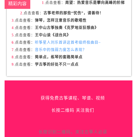
1
.点击查看：
周望：热爱音乐是攀向高峰的阶梯
精彩内容
2
.点击查看
：
古筝老师的那些“忧伤”，请善待！
3
.点击查看
：
弹琴，怎样注意音乐的歌唱性
4
.点击查看
：
王中山古筝独奏《克罗地亚狂想曲》
5
.点击查看
：
王中山谈《战台风》
6
.点击查看
：
听筝星人刘乐首讲这首考级终极曲目~
7
.点击查看
：
音乐中的强弱力度怎么表现？
8
.点击查看
：
简单点，练琴的套路简单点
9
.点击查看
：
学古筝的好处不只一点点
获得免费古筝课程、琴谱、视频
长按二维码 关注我们
长按识别二维码，关注古筝人必读