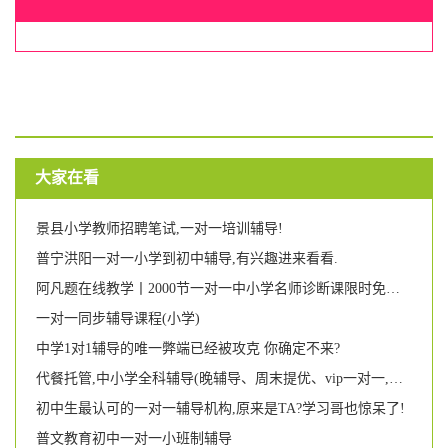
大家在看
景县小学教师招聘笔试,一对一培训辅导!
普宁洪阳一对一小学到初中辅导,有兴趣进来看看.
阿凡题在线教学丨2000节一对一中小学名师诊断课限时免费抢!
一对一同步辅导课程(小学)
中学1对1辅导的唯一弊端已经被攻克 你确定不来?
代餐托管,中小学全科辅导(晚辅导、周末提优、vip一对一,幼小衔接),家长们统统看过来喔!!!
初中生最认可的一对一辅导机构,原来是TA?学习哥也惊呆了!
普文教育初中一对一小班制辅导