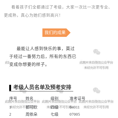
看着孩子们全都通过了考级，大家一次比一次更专业、
更成熟，真心为她们感到高兴！
我们的成果
最能让人感到快乐的事，莫过
于经过一番努力后，所有的东西已
变成你想要的样子。
考级人员名单及预考安排
序号
姓名
级别
准考证号
1
郭可欣
四级
04011
2
周依朵
七级
07005