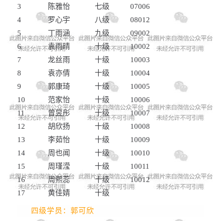
3
陈雅怡
七级
07006
4
罗心宇
八级
08012
5
丁雨涵
九级
09002
6
袁雨晴
十级
10002
7
龙丝雨
十级
10003
8
袁亦倩
十级
10004
9
郭康琦
十级
10005
10
范家怡
十级
10006
11
曾昱彤
十级
10007
12
胡欣扬
十级
10008
13
李茹怡
十级
10009
14
周也闻
十级
10010
15
周瑾滢
十级
10011
16
周熙蕊
十级
10012
17
黄佳婧
十级
四级学员：郭可欣