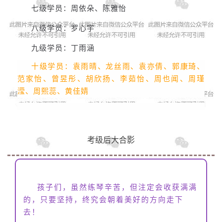
七级学员：周依朵、陈雅怡
八级学员：罗心宇
九级学员：丁雨涵
十级学员：袁雨晴、龙丝雨、袁亦倩、郭康琦、
范家怡、曾昱彤、胡欣扬、李茹怡、周也闻、周瑾
滢、周熙蕊、黄佳婧
考级后大合影
孩子们，虽然练琴辛苦，但注定会收获满满
的，只要坚持，终究会朝着美好的方向走下
去！