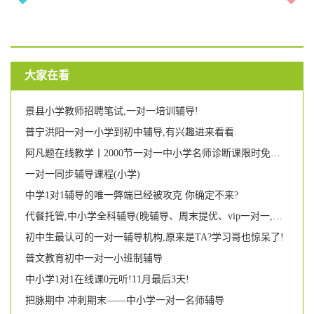
大家在看
景县小学教师招聘笔试,一对一培训辅导!
普宁洪阳一对一小学到初中辅导,有兴趣进来看看.
阿凡题在线教学丨2000节一对一中小学名师诊断课限时免费抢!
一对一同步辅导课程(小学)
中学1对1辅导的唯一弊端已经被攻克 你确定不来?
代餐托管,中小学全科辅导(晚辅导、周末提优、vip一对一,幼小衔接),家长们统统看过来喔!!!
初中生最认可的一对一辅导机构,原来是TA?学习哥也惊呆了!
普文教育初中一对一小班制辅导
中小学1对1在线课0元听!11月最后3天!
把脉期中 冲刺期末——中小学一对一名师辅导