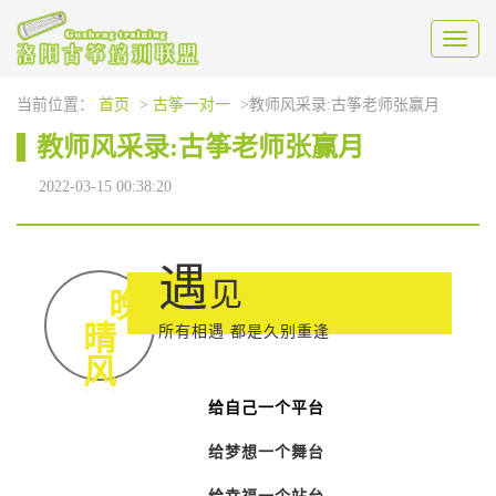
Toggl
naviga
当前位置：
首页
>
古筝一对一
>教师风采录:古筝老师张赢月
教师风采录:古筝老师张赢月
2022-03-15 00:38:20
遇
见
晚
晴
所有相遇 都是久别重逢
风
给自己一个平台
给梦想一个舞台