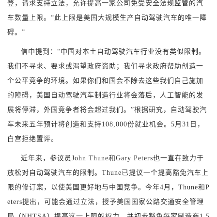
登，请求支持立法，允许提高一家公司免受安全法规监管的汽
车数量上限。“此上限是美国大规模生产自动驾驶汽车的唯一障
碍。”
信中提到：“中国对本土自动驾驶汽车行业没有类似限制。
我们不寻求、要求或渴望政府资助；我们寻求政府帮助创造一
个公平竞争的环境。如果你们和国会不除去这些我们自己施加
的障碍，美国自动驾驶汽车制造行业将会落后，人工智能的发
展将停滞，外国竞争者将会超过我们。”根据研究，自动驾驶汽
车未来五年预计将创造和支持108,000份就业机会。5月31日，
白宫拒绝置评。
近年来，参议员John Thune和Gary Peters也一直在致力于
放松对自动驾驶汽车的限制。Thune已提议一个提高豁免汽车上
限的修订案，以使美国更好地与中国竞争。今年4月，Thune和P
eters提出，可能会通过立法，授予美国国家公路交通安全管理
局（NHTSA）提高这一上限的权力，并初步豁免每家制造商1.5