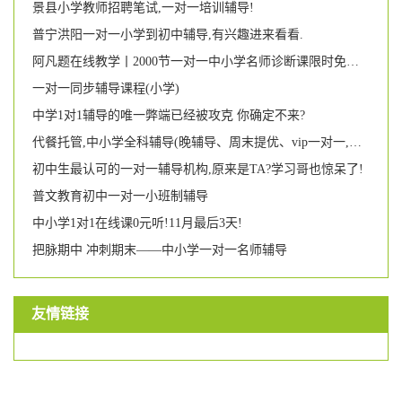
景县小学教师招聘笔试,一对一培训辅导!
普宁洪阳一对一小学到初中辅导,有兴趣进来看看.
阿凡题在线教学丨2000节一对一中小学名师诊断课限时免费抢!
一对一同步辅导课程(小学)
中学1对1辅导的唯一弊端已经被攻克 你确定不来?
代餐托管,中小学全科辅导(晚辅导、周末提优、vip一对一,幼小衔接),家长们统统看过来喔!!!
初中生最认可的一对一辅导机构,原来是TA?学习哥也惊呆了!
普文教育初中一对一小班制辅导
中小学1对1在线课0元听!11月最后3天!
把脉期中 冲刺期末——中小学一对一名师辅导
友情链接