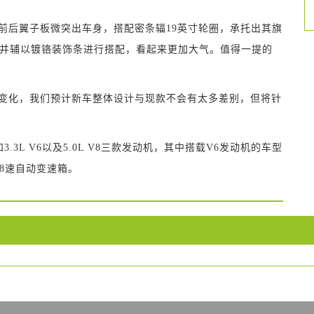
前后翼子板微突出车身，搭配密条辐19英寸轮圈，承托出其旗
并辅以镀铬装饰条进行搭配，看起来更加大气。值得一提的
变化，我们预计新车整体设计与现款不会有太多差别，但将针
.3L V6以及5.0L V8三款发动机，其中搭载V6发动机的车型
8速自动变速箱。