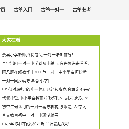
首页
古筝入门
古筝一对一
古筝艺考
大家在看
景县小学教师招聘笔试,一对一培训辅导!
普宁洪阳一对一小学到初中辅导,有兴趣进来看看.
阿凡题在线教学丨2000节一对一中小学名师诊断课限时免费抢!
一对一同步辅导课程(小学)
中学1对1辅导的唯一弊端已经被攻克 你确定不来?
代餐托管,中小学全科辅导(晚辅导、周末提优、vip一对一,幼小衔接),家长们统统看过来喔!!!
初中生最认可的一对一辅导机构,原来是TA?学习哥也惊呆了!
普文教育初中一对一小班制辅导
中小学1对1在线课0元听!11月最后3天!