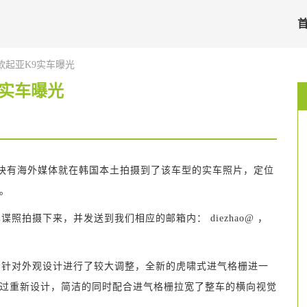
款起亚K9实车曝光
9实车曝光
很快有海外媒体就在韩国本土拍摄到了该车型的实车照片，定位
。
照拍摄下来，并发送到我们相应的邮箱内： diezhao@ ，
询价 )针对外观设计进行了较大调整，全新的虎啸式进气格栅进一
过重新设计，简洁的同时配合进气格栅拉宽了整车的横向视觉