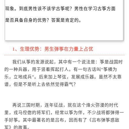
现象。到底男性该不该学古筝呢？男性在学习古筝方面
是否具备自身的优势？答案是肯定的。
微信号：guzheng
w2015
1、生理优势：男生弹筝在力量上占优
我们从筝的发源说起，其中有一个说法是：筝是战国时
的一种兵器，用于竖着挥起打人。有一句古话叫“筝横为
乐，立地成兵”。后来加上琴弦，发展成乐器。虽然不太靠
谱，但是不是听上去依然觉得霸气？
再说三国时期，连年征战，就在这个烽火弥漫的时代
里，戎马倥偬的将军们，经常以筝为伴，不少战将都弹得一
手好筝。其中最著名的是吕布，因而有了《吕布弹筝惑敌
军》的故事。