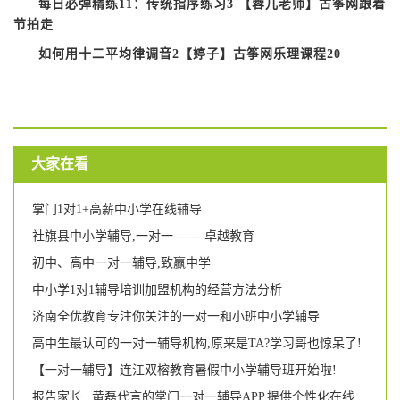
每日必弹精练11：传统指序练习3 【蓉儿老师】古筝网跟着
节拍走
如何用十二平均律调音2【婷子】古筝网乐理课程20
大家在看
掌门1对1+高薪中小学在线辅导
社旗县中小学辅导,一对一-------卓越教育
初中、高中一对一辅导,致赢中学
中小学1对1辅导培训加盟机构的经营方法分析
济南全优教育专注你关注的一对一和小班中小学辅导
高中生最认可的一对一辅导机构,原来是TA?学习哥也惊呆了!
【一对一辅导】连江双榕教育暑假中小学辅导班开始啦!
报告家长 | 黄磊代言的掌门一对一辅导APP,提供个性化在线学习辅导,仍有6大不足之处