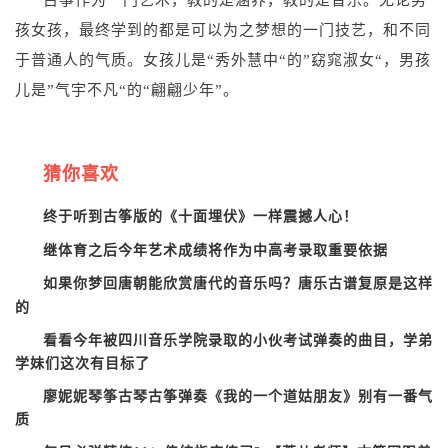
古筝作为一门艺术，教的是涵养，教的是音乐。无论男
孩女孩，最终学到的都是可以为之梦想的一门技艺，和不同
于普通人的气质。女孩儿是“秀外慧中“的”窈窕淑女“，男孩
儿是”气宇不凡“的“翩翩少年”。
猜你喜欢
终于听到古筝版的《十面埋伏》一样震撼人心！
继体育之后今年艺术成绩将作为中高考录取重要依据
如果你梦回唐朝能欣赏唐代的音乐吗？唐乐古谱复原是这样
的
看看今年被四川音乐学院录取的小伙考试弹奏的曲目，学弟
学妹们这次有目标了
廖妮妮琴筝古琴古筝弹奏《我的一个道姑朋友》别有一番气
质