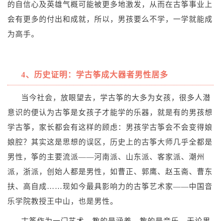
的自信心及英雄气概可能被更多地激发，从而在古筝事业上
会有更多的付出和成就，所以，男孩要么不学，一学就能成
为高手。
4、历史证明
：学古筝成大器者男性居多
当今社会，放眼望去，学古筝的大多为女孩，很多人潜
意识的便认为古筝是女孩子才能学的乐器，就是有的男孩想
学古筝，家长都会有这样的顾虑：男孩学古筝会不会变得娘
娘腔？其实这是思想的误区，历史上的古筝大师几乎全都是
男性，筝的主要流派——河南派、山东派、客家派、潮州
派，浙派，创始人都是男性，如曹正、郭鹰、赵玉斋、曹东
扶、高自成……
现如今最具影响力的古筝艺术家
——中国音
乐学院教授王中山，也是男性。