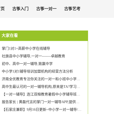
首页
古筝入门
古筝一对一
古筝艺考
大家在看
掌门1对1+高薪中小学在线辅导
社旗县中小学辅导,一对一-------卓越教育
初中、高中一对一辅导,致赢中学
中小学1对1辅导培训加盟机构的经营方法分析
济南全优教育专注你关注的一对一和小班中小学辅导
高中生最认可的一对一辅导机构,原来是TA?学习哥也惊呆了!
【一对一辅导】连江双榕教育暑假中小学辅导班开始啦!
报告家长 | 黄磊代言的掌门一对一辅导APP,提供个性化在线学习辅导,仍有6大不足之处
【石家庄兼职】9月16日更新~中小学一对一辅导/传单派发举牌/婚宴餐厅兼职