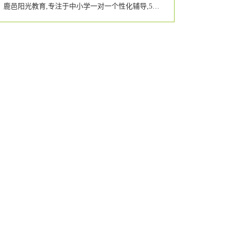
鹿邑阳光教育,专注于中小学一对一个性化辅导,5—10精品小班,小学生托管,优秀学员可参加语数英等竞赛活动,可签约郑州名校.