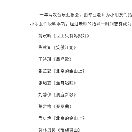
一年两次音乐汇报会，由专业老师为小朋友们
小朋友们聪明乖巧，经过老师的指导一时间变身成为
苑宸昕《世上只有妈妈好》
焦默涵《笑傲江湖》
王诗琪《凤翔歌》
张芷郢《北京的金山上》
张珺雯《渔舟唱晚》
刘馨伊《洞庭新歌》
蔡雅格《秦桑曲》
孟庆渔《北京的金山上》
莫林贝贝《瑶族舞曲》