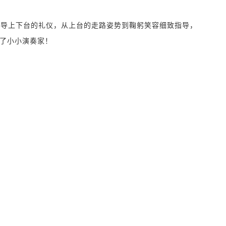
指导上下台的礼仪，从上台的走路姿势到鞠躬笑容细致指导，
了小小演奏家！