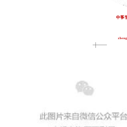
中筝
zheng