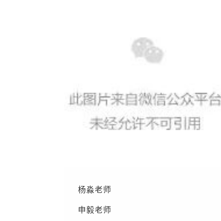
杨淼老师
申毅老师