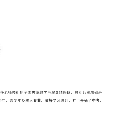
袁莎老师领衔的全国古筝教学与演奏精修班、短期师资精修班
少年、青少年及成人
专业
、
爱好
学习培训，并且开通了
中考
、