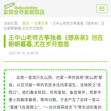
Toggl
naviga
当前位置：
首页
>
古筝艺考
>王中山老师古筝独奏《想亲亲》岂
在朝朝暮暮,尤在岁月悠悠
王中山老师古筝独奏《想亲亲》岂在
朝朝暮暮,尤在岁月悠悠
2022-05-16 18:40:45
这是一首流行在山西、内蒙一带的俗称“爬山调”歌
谣。以往河曲一带的农民多往内蒙谋生，当地称之“走
西口”，他们春去秋回，年而复始，备尝艰辛，而家中
妻小则朝思暮想，等待归期。于是产生了这样一首以
“蜜蜂飞在窗眼上”、“一对对胡燕绕天飞”等生动形象的