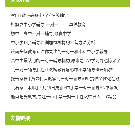
大家在看
掌门1对1+高薪中小学在线辅导
社旗县中小学辅导,一对一-------卓越教育
初中、高中一对一辅导,致赢中学
中小学1对1辅导培训加盟机构的经营方法分析
济南全优教育专注你关注的一对一和小班中小学辅导
高中生最认可的一对一辅导机构,原来是TA?学习哥也惊呆了!
【一对一辅导】连江双榕教育暑假中小学辅导班开始啦!
报告家长 | 黄磊代言的掌门一对一辅导APP,提供个性化在线学习辅导,仍有6大不足之处
【石家庄兼职】9月16日更新~中小学一对一辅导/传单派发举牌/婚宴餐厅兼职
鹿邑阳光教育,专注于中小学一对一个性化辅导,5—10精品小班,小学生托管,优秀学员可参加语数英等竞赛活动,可签约郑州名校.
友情链接