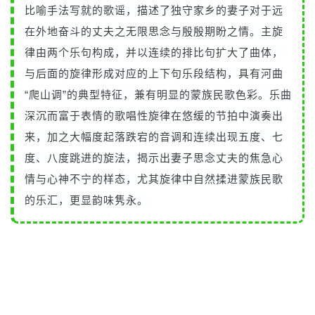
比喻手法写就的歌谣，描述了独守家乡的妻子对于远
在外地奋斗的丈夫之无限思念与殷殷期盼之情。主旋
律由两个乐句构成，并以连续的排比句扩大了曲体，
与后面的旋律形成对应的上下句乐段结构，具有河曲
“爬山调”的典型特征，兼有明显的蒙族民歌色彩。乐曲
深沉而富于表情的歌唱性旋律在悠缓的节拍中演奏出
来，加之大幅度起落跌宕的音调和连续出现五度、七
度、八度跳进的旋法，揭示出妻子思念丈夫的焦急心
情与心神不宁的样态，尤其旋律中自然揉进蒙族民歌
的乐汇，更显韵味隽永。