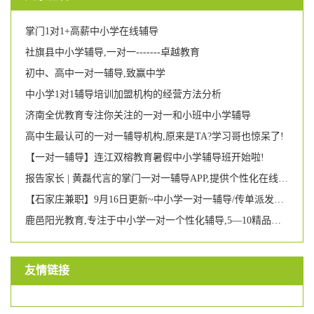
掌门1对1+高薪中小学在线辅导
社旗县中小学辅导,一对一-------卓越教育
初中、高中一对一辅导,致赢中学
中小学1对1辅导培训加盟机构的经营方法分析
济南全优教育专注你关注的一对一和小班中小学辅导
高中生最认可的一对一辅导机构,原来是TA?学习哥也惊呆了!
【一对一辅导】连江双榕教育暑假中小学辅导班开始啦!
报告家长 | 黄磊代言的掌门一对一辅导APP,提供个性化在线学习辅导,仍有6大不足之处
【石家庄兼职】9月16日更新~中小学一对一辅导/传单派发举牌/婚宴餐厅兼职
鹿邑阳光教育,专注于中小学一对一个性化辅导,5—10精品小班,小学生托管,优秀学员可参加语数英等竞赛活动,可签约郑州名校.
友情链接