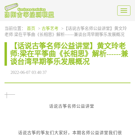
Toggl
naviga
当前位置：
首页
>
古筝艺考
>【话说古筝名师公益讲堂】黄文玲
老师:梁在平筝曲《长相思》解析------兼谈台湾早期筝乐发展概况
【话说古筝名师公益讲堂】黄文玲老
师:梁在平筝曲《长相思》解析------兼
谈台湾早期筝乐发展概况
2022-06-07 03:40:37
话说古筝名师公益讲堂
话说古筝的筝友们大家好，本期名师公益讲堂我们很