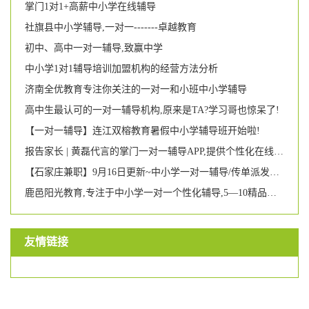
掌门1对1+高薪中小学在线辅导
社旗县中小学辅导,一对一-------卓越教育
初中、高中一对一辅导,致赢中学
中小学1对1辅导培训加盟机构的经营方法分析
济南全优教育专注你关注的一对一和小班中小学辅导
高中生最认可的一对一辅导机构,原来是TA?学习哥也惊呆了!
【一对一辅导】连江双榕教育暑假中小学辅导班开始啦!
报告家长 | 黄磊代言的掌门一对一辅导APP,提供个性化在线学习辅导,仍有6大不足之处
【石家庄兼职】9月16日更新~中小学一对一辅导/传单派发举牌/婚宴餐厅兼职
鹿邑阳光教育,专注于中小学一对一个性化辅导,5—10精品小班,小学生托管,优秀学员可参加语数英等竞赛活动,可签约郑州名校.
友情链接