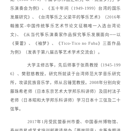
乐演奏会为例》、《五十年间（1949-1999）台湾的国乐
发展研究》、《台湾筝乐之父梁平的筝乐艺术》（2016年
翰雅奖-中国传统筝乐艺术节论文征稿唯一入选台湾论
文)、《从当代筝乐演奏家作品探究筝乐发展面向──以
《葵藿》、《袖梦》、《Tico-Tico no Fuba》三首作品
为例》（发表于第八届古筝艺术学术交流会）。
大学主修古筝，先后师事于张燕教授（1945-199
6）、樊慰慈教授，研究所就读于台湾师范大学音乐研究
所，攻读民族音乐学，师从吕锤宽教授。2008年分别向安
藤珠希老师（日本东京艺术大学邦乐科讲师）及田村法子
老师（日本昭和大学邦乐科讲师）学习日本十三弦及二十
弦筝。
2017年1月受民盟泰州市委、中国泰州博物馆、
泰州市星成艺术培训部邀请举办「两岸同音」古筝专题讲