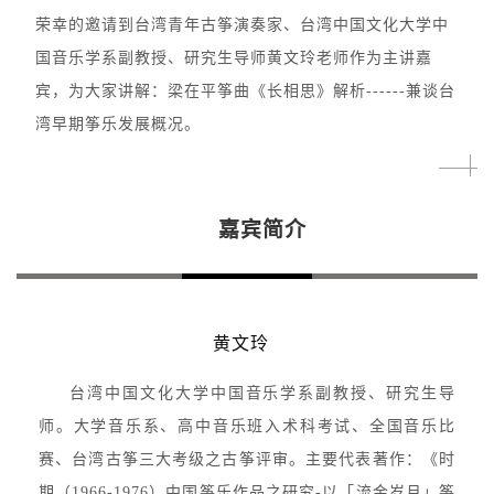
荣幸的邀请到台湾青年古筝演奏家、台湾中国文化大学中
国音乐学系副教授、研究生导师黄文玲老师作为主讲嘉
宾，为大家讲解：梁在平筝曲《长相思》解析------兼谈台
湾早期筝乐发展概况。
嘉宾简介
黄文玲
台湾中国文化大学中国音乐学系副教授、研究生导
师。大学音乐系、高中音乐班入术科考试、全国音乐比
赛、台湾古筝三大考级之古筝评审。主要代表著作：《时
期（1966-1976）中国筝乐作品之研究-以「流金岁月」筝