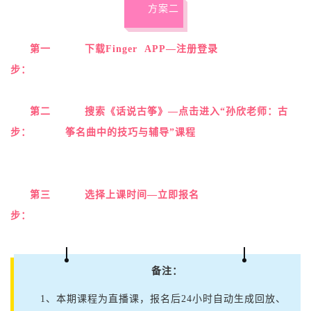
方案二
第一
下载Finger APP—注册登录
步：
第二
搜索《话说古筝》—点击进入“孙欣老师：古
步：
筝名曲中的技巧与辅导”课程
第三
选择上课时间—立即报名
步：
备注：
1、本期课程为直播课，报名后24小时自动生成回放、