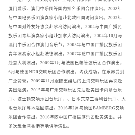
厦门爱乐、澳门中乐团等国内知名乐团合作演出。2002年
与中国电影乐团演奏家小组赴北欧四国访问演出。2003年
与中国对外友好协会赴冰岛访问演出。2004与中国广播民
族乐团青年演奏家小组赴加拿大访问演出。2004年10月与
澳门中乐团合作澳门音乐节。2005年与中国广播民族乐团
青年演奏家小组赴法德演出。2007年随中国广播民族乐团
赴意大利演出。2009年1月与法国巴黎管弦乐团合作演出，
6月与德国NDR交响乐团合作演出，均获成功，在乐界受到
广泛赞誉。2009年11月跟随重组后的上海交响乐团再次赴
美国巡演。2015年与广州交响乐团先后赴美国卡内基音乐
厅、波士顿交响乐团音乐厅、、日本东京三得利音乐厅、大
阪音乐厅等地巡回演出。2016年2月与德国BAMBERG交响
乐团合作演出。2016年随中国广播民族乐团赴美演出。并
多次赴台湾香港等地讲学演出。